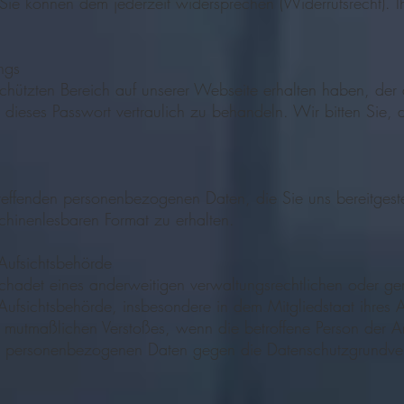
 Sie können dem jederzeit widersprechen (Widerrufsrecht). 
ngs
ützten Bereich auf unserer Webseite erhalten haben, der d
ch, dieses Passwort vertraulich zu behandeln. Wir bitten Si
reffenden personenbezogenen Daten, die Sie uns bereitgeste
chinenlesbaren Format zu erhalten.
Aufsichtsbehörde
chadet eines anderweitigen verwaltungsrechtlichen oder ger
ufsichtsbehörde, insbesondere in dem Mitgliedstaat ihres Au
 mutmaßlichen Verstoßes, wenn die betroffene Person der Ans
den personenbezogenen Daten gegen die Datenschutzgrundv