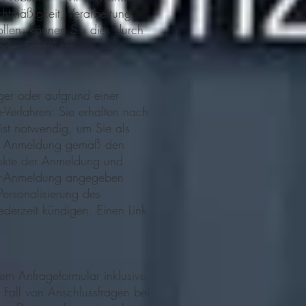
htmäßigkeit, Verarbeitung
llen, können Sie dies durch
oder Safari) tun.
ger oder aufgrund einer
-Verfahren: Sie erhalten nach
ist notwendig, um Sie als
 die Anmeldung gemäß den
unkte der Anmeldung und
ter-Anmeldung angegeben
Personalisierung des
derzeit kündigen. Einen Link
m Anfrageformular inklusive
Fall von Anschlussfragen bei