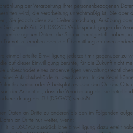
ränkung der Verarbeitung Ihrer personenbezogenen Daten 
bestritten wird, die Verarbeitung unrechtmäßig ist, Sie abe
igen, Sie jedoch diese zur Geltendmachung, Ausübung oder
er Sie gemäß Art. 21 DSGVO Widerspruch gegen die Verarb
enbezogenen Daten, die Sie mir bereitgestellt haben, in e
Format zu erhalten oder die Übermittlung an einen andere
einmal erteilte Einwilligung jederzeit mir gegenüber zu wi
ie auf dieser Einwilligung beruhte, für die Zukunft nicht me
unbeschadet eines anderweitigen verwaltungsrechtlichen 
i einer Aufsichtsbehörde zu beschweren. In der Regel können
Aufenthaltsortes oder Arbeitsplatzes oder den Ort des Orts
son der Ansicht ist, dass die Verarbeitung der sie betreff
ndverordnung der EU (DS-GVO) verstößt.
chen Daten an Dritte zu anderen als den im Folgenden aufge
 Daten an Dritte nur weiter, wenn:
 1 lit. a DSGVO ausdrückliche Einwilligung dazu erteilt hab