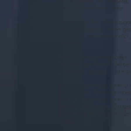
uns gespeichert und verarbeitet.
ohne Ihre Einwilligung weiter.
Vertraulichkeit Ihres Kundenzuga
Wenn Sie Zugang zu einem gesch
ist, sind Sie dafür verantwortli
mitzuteilen.
Recht auf Datenübertragbarkeit
Sie haben das Recht die Sie bet
strukturierten, gängigen und mas
Recht auf Beschwerde bei einer 
Jede betroffene Person hat unbes
Recht auf Beschwerde bei einer A
Arbeitsplatzes oder des Orts des
Verarbeitung der sie betreffen
verstößt.