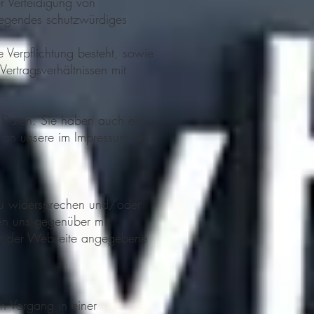
 Verteidigung von
iegendes schutzwürdiges
 Verpflichtung besteht, sowie
ertragsverhältnissen mit
en Daten. Sie haben auch ein
t an unsere im Impressum der
 zu widersprechen und/oder
en uns gegenüber mit
sum der Webseite angegebene
n Vorgang in einer