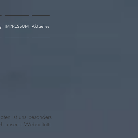
g
IMPRESSUM
Aktuelles
aten ist uns besonders
h unseres Webauftritts