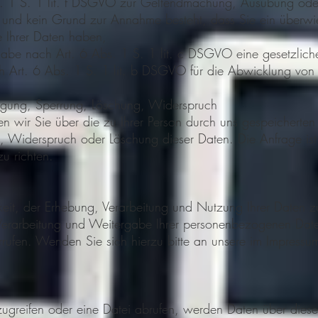
. 1 S. 1 lit. f DSGVO zur Geltendmachung, Ausübung oder
st und kein Grund zur Annahme besteht, dass Sie ein überw
e Ihrer Daten haben,
rgabe nach Art. 6 Abs. 1 S. 1 lit. c DSGVO eine gesetzliche
h Art. 6 Abs. 1 S. 1 lit. b DSGVO für die Abwicklung von V
htigung, Sperrung, Löschung, Widerspruch
eren wir Sie über die zu Ihrer Person durch uns gespeichert
g, Widerspruch oder Löschung dieser Daten. Die Anfrage is
u richten.
keit, der Erhebung, Verarbeitung und Nutzung Ihrer Daten
, Verarbeitung und Weitergabe Ihrer personenbezogenen Dat
rrufen. Wenden Sie sich hierzu bitte an unsere im Impres
greifen oder eine Datei abrufen, werden Daten über diese