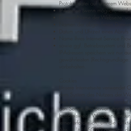
Protokolldatei auf unserem Webs
IP-Adresse (wenn möglich, wird d
Domain-Name der Webseite, vo
Namen der abgerufenen Dateie
Datum und Uhrzeit eines Abrufs
Name Ihres Internet Service Prov
sowie ggf. Betriebssystem und B
IP-Adressen speichern wir nur au
gewährleisten (Rechtsgrundlage: 
vorbehalten.
Cookies
Unsere Internetseite verwendet Co
dem System des Nutzers der Web
der Website aufgerufen, sendet
den Server. Der Server kann die
beispielsweise Werbeeinblendunge
ferner erforderlich, um die Funkt
Abs. 1 lit f DSGVO genannt, die