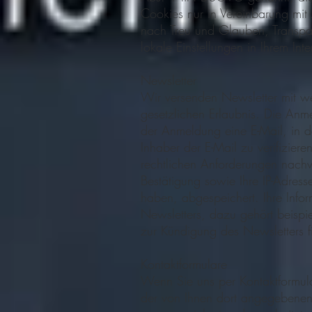
Cookies nur in Vereinbarung mit
nach Treu und Glauben, Transpa
lokale Einstellungen in Ihrem Inte
Newsletter
Wir versenden Newsletter mit we
gesetzlichen Erlaubnis. Die Anme
der Anmeldung eine E-Mail, in de
Inhaber der E-Mail zu verifizie
rechtlichen Anforderungen nach
Bestätigung sowie Ihre IP-Adre
haben, abgespeichert. Ihre Infor
Newsletters, dazu gehört beispi
zur Kündigung des Newsletters fi
Kontaktformulare
Wenn Sie uns per Kontaktformul
der von Ihnen dort angegebenen