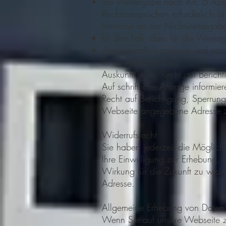
die Weitergabe nach Art. 6 Abs
Rechtsansprüchen erforderlich i
Interesse an der Nichtweitergab
für den Fall, dass für die Weite
dies gesetzlich zulässig und nac
Ihnen erforderlich ist.
Auskunftsrecht, Recht auf Beric
Auf schriftliche Anfrage informi
Recht auf Berichtigung, Sperrun
Webseite angegebene Adresse z
Widerrufsrecht
Sie haben jederzeit die Möglich
Ihre Einwilligung zur Erhebung
Wirkung für die Zukunft zu wide
Adresse.
Allgemeine Erhebung von Daten
Wenn Sie auf unsere Webseite zu