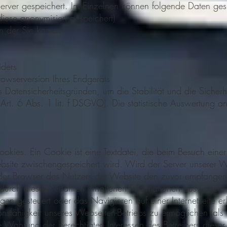
erver gespeichert. Im Einzelnen können folgende Daten ges
iese anonymisiert gespeichert)
n der Sie kamen
n
iders
rowserversion Ihres Endgeräts
s Datensicherheitsgründen, um die Stabilität und die Sicher
Art. 6 Abs. 1 lit. f DSGVO). Die statistische Auswertung an
okies. Ein Cookie ist eine Textdatei, die beim Besuch einer I
site zwischengespeichert wird. Wird der Server unserer W
 der Browser des Nutzers der Website den zuvor empfange
 durch dieses Verfahren erhaltenen Informationen auswerte
n gesteuert oder das Navigieren auf einer Internetseite er
ionsfähigkeit unseres Webseiten-Betriebs zu ermöglichen (als
 Wahrung der berechtigten Interessen des Betreibers diese