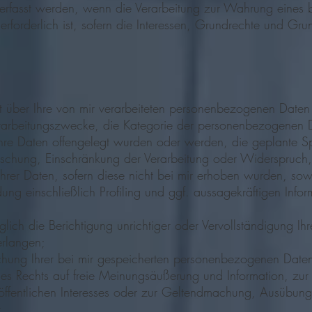
rfasst werden, wenn die Verarbeitung zur Wahrung eines be
rforderlich ist, sofern die Interessen, Grundrechte und Grun
ber Ihre von mir verarbeiteten personenbezogenen Daten 
erarbeitungszwecke, die Kategorie der personenbezogenen 
re Daten offengelegt wurden oder werden, die geplante S
Löschung, Einschränkung der Verarbeitung oder Widerspruch
ihrer Daten, sofern diese nicht bei mir erhoben wurden, sow
dung einschließlich Profiling und ggf. aussagekräftigen Info
h die Berichtigung unrichtiger oder Vervollständigung Ihre
rlangen;
ng Ihrer bei mir gespeicherten personenbezogenen Daten 
s Rechts auf freie Meinungsäußerung und Information, zur E
öffentlichen Interesses oder zur Geltendmachung, Ausübung
;