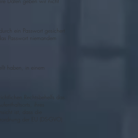
Ihre Daten geben wir nicht
urch ein Passwort gesichert
e, das Passwort niemandem
llt haben, in einem
ichtlichen Rechtsbehelfs das
fenthaltsorts, ihres
icht ist, dass die
erordnung der EU (DS-GVO)