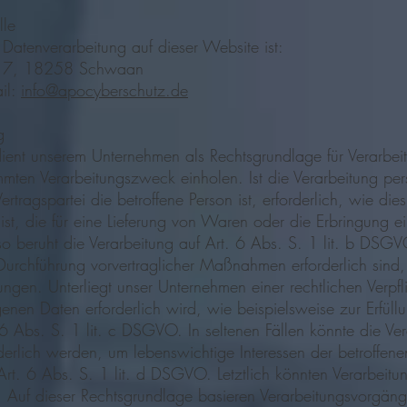
lle
e Datenverarbeitung auf dieser Website ist:
eg 7, 18258 Schwaan
il:
info@apocyberschutz.de
g
ient unserem Unternehmen als Rechtsgrundlage für Verarbe
timmten Verarbeitungszweck einholen. Ist die Verarbeitung 
ertragspartei die betroffene Person ist, erforderlich, wie die
ist, die für eine Lieferung von Waren oder die Erbringung ei
 beruht die Verarbeitung auf Art. 6 Abs. S. 1 lit. b DSGVO
Durchführung vorvertraglicher Maßnahmen erforderlich sind,
ungen. Unterliegt unser Unternehmen einer rechtlichen Verpf
en Daten erforderlich wird, wie beispielsweise zur Erfüllung
. 6 Abs. S. 1 lit. c DSGVO. In seltenen Fällen könnte die Ve
rlich werden, um lebenswichtige Interessen der betroffene
Art. 6 Abs. S. 1 lit. d DSGVO. Letztlich könnten Verarbeit
 Auf dieser Rechtsgrundlage basieren Verarbeitungsvorgäng