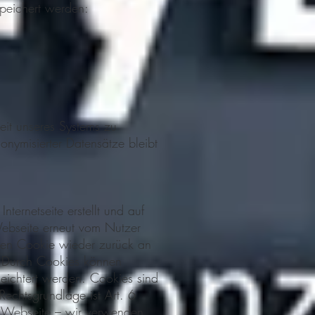
peichert werden:
heit unseres Systems zu
onymisierter Datensätze bleibt
nternetseite erstellt und auf
ebseite erneut vom Nutzer
nen Cookie wieder zurück an
n. Durch Cookies können
leichtert werden. Cookies sind
 Rechtsgrundlage ist Art. 6
r Webseite – wir verwenden